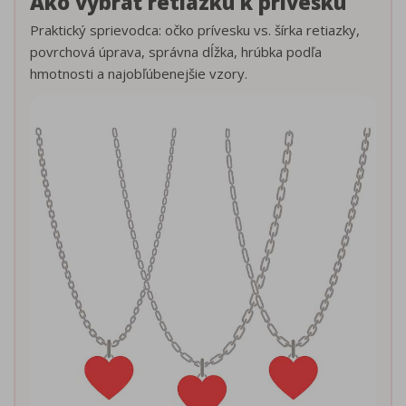
Ako vybrať retiazku k prívesku
Praktický sprievodca: očko prívesku vs. šírka retiazky,
povrchová úprava, správna dĺžka, hrúbka podľa
hmotnosti a najobľúbenejšie vzory.