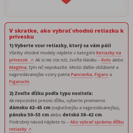
V skratke, ako vybrať vhodnú retiazku k
prívesku
1) Vyberte vzor retiazky, ktorý sa vám páči
Všetky vhodné modely nájdete v kategórii
Retiazky na
prívesok
. Ak si nie ste istí, zvoľte klasiku –
Rolo
alebo
Maglina
, tým nič nepokazíte. Medzi ďalšie obľúbené a
najpredávanejšie vzory patria
Pancierka
,
Figaro
a
Figaruchi
.
2) Zvoľte dĺžku podľa typu nositeľa:
Ak nepoznáte presnú dĺžku, vyberte priemernú
dámsku 42–45 cm
(najbežnejšiu a najpredávanejšiu),
pánsku 50–55 cm
alebo
detskú 38–42 cm
.
Podrobný návod nájdete tu –
Ako vybrať správnu dĺžku
retiazky
.