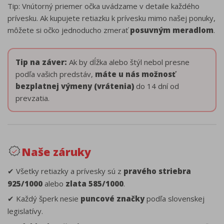
Tip: Vnútorný priemer očka uvádzame v detaile každého
prívesku. Ak kupujete retiazku k prívesku mimo našej ponuky,
môžete si očko jednoducho zmerať
posuvným meradlom
.
Tip na záver:
Ak by dĺžka alebo štýl nebol presne
podľa vašich predstáv,
máte u nás možnosť
bezplatnej výmeny (vrátenia)
do 14 dní od
prevzatia.
Naše záruky
✔ Všetky retiazky a prívesky sú z
pravého striebra
925/1000
alebo
zlata 585/1000
.
✔ Každý šperk nesie
puncové značky
podľa slovenskej
legislatívy.