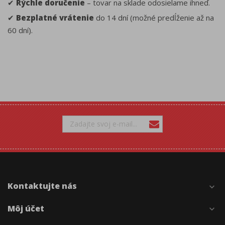
✔
Rýchle doručenie
– tovar na sklade odosielame ihneď.
✔
Bezplatné vrátenie
do 14 dní (možné predĺženie až na
60 dní).
Kontaktujte nás
expand_more
Môj účet
expand_more