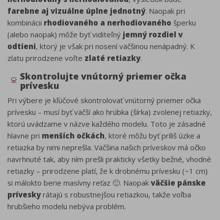
farebne aj vizuálne úplne jednotný
. Naopak pri
kombinácii
rhodiovaného a nerhodiovaného
šperku
(alebo naopak) môže byť viditeľný
jemný rozdiel v
odtieni
, ktorý je však pri nosení väčšinou nenápadný. K
zlatu prirodzene voľte
zlaté retiazky
.
Skontrolujte vnútorný priemer očka
prívesku
Pri výbere je kľúčové skontrolovať vnútorný priemer očka
prívesku – musí byť väčší ako hrúbka (šírka) zvolenej retiazky,
ktorú uvádzame v názve každého modelu. Toto je zásadné
hlavne pri
menších očkách
, ktoré môžu byť príliš úzke a
retiazka by nimi neprešla. Väčšina našich príveskov má očko
navrhnuté tak, aby ním prešli prakticky všetky bežné, vhodné
retiazky – prirodzene platí, že k drobnému prívesku (~1 cm)
si málokto berie masívny reťaz 🙂. Naopak
väčšie pánske
prívesky
rátajú s robustnejšou retiazkou, takže voľba
hrubšieho modelu nebýva problém.