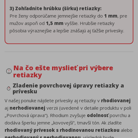
3) Zohľadnite hrúbku (šírku) retiazky:
Pre ženy odporúčame jemnejšie retiazky do
1 mm
, pre
mužov aspoň od
1,5 mm
vyššie. Hrubšie retiazky
pôsobia výraznejšie a lepšie znášajú aj ťažšie prívesky.
Na čo ešte myslieť pri výbere
retiazky
Zladenie povrchovej úpravy retiazky a
prívesku
V našej ponuke nájdete prívesky aj retiazky v
rhodiovanej
aj
nerhodiovanej
verzii (uvedené v detaile produktu v poli
„Povrchová úprava“). Rhodium zvyšuje
odolnosť
povrchu a
dodáva šperku jemne „kovovejší“, tmavší tón. Ak zladíte
rhodiovaný prívesok s rhodinovanou retiazkou
alebo
nerhodiovaný s nerhodiovanou
, výsledok bude