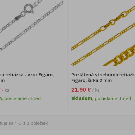
ná retiazka - vzor Figaro,
Pozlátená strieborná retiazk
 mm
Figaro, šírka 2 mm
€
21,90 €
/ ks
/ ks
m
, posielame ihneď
Skladom
, posielame ihneď
uje sa 1-3 z 3 položiek