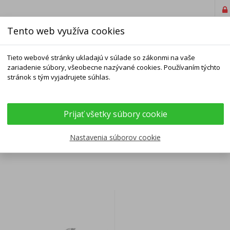
Tento web využíva cookies
Tieto webové stránky ukladajú v súlade so zákonmi na vaše
zariadenie súbory, všeobecne nazývané cookies. Používaním týchto
stránok s tým vyjadrujete súhlas.
ELNÍKY
NÁRAMKY
RETIAZKY
DOPLNKY
Prijať všetky súbory cookie
zky vzor Figaro
Nastavenia súborov cookie