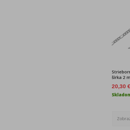
Striebor
šírka 2
20,30 
Sklado
Zobraz