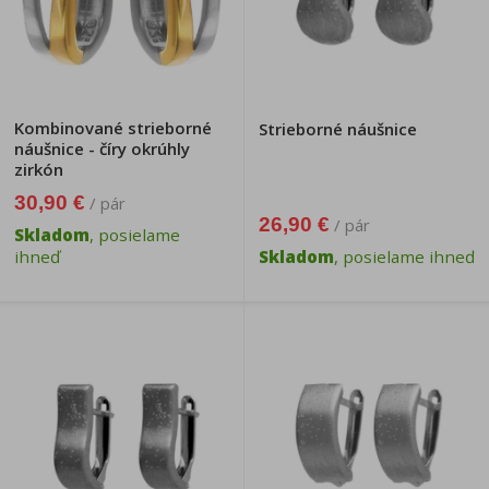
Kombinované strieborné
Strieborné náušnice
náušnice - číry okrúhly
zirkón
30,90 €
/ pár
26,90 €
/ pár
Skladom
, posielame
ihneď
Skladom
, posielame ihneď