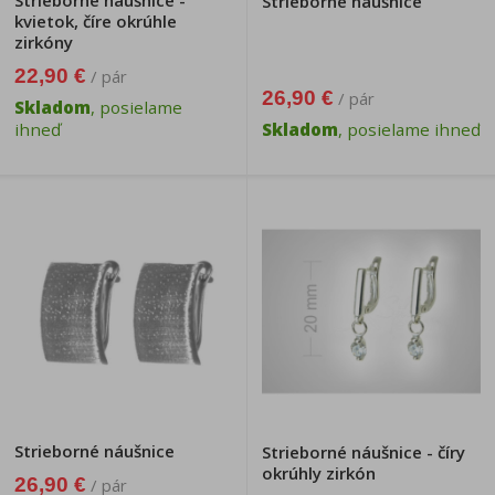
Strieborné náušnice -
Strieborné náušnice
kvietok, číre okrúhle
zirkóny
22,90 €
/ pár
26,90 €
/ pár
Skladom
, posielame
ihneď
Skladom
, posielame ihneď
Strieborné náušnice
Strieborné náušnice - číry
okrúhly zirkón
26,90 €
/ pár