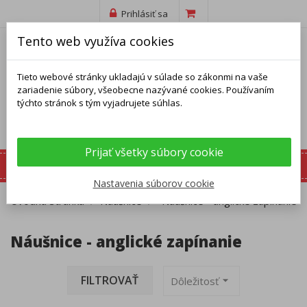
Prihlásiť sa
Tento web využíva cookies
Tieto webové stránky ukladajú v súlade so zákonmi na vaše
zariadenie súbory, všeobecne nazývané cookies. Používaním
týchto stránok s tým vyjadrujete súhlas.
Prijať všetky súbory cookie
Nastavenia súborov cookie
Úvodná stránka
Náušnice
Náušnice - anglické zapínanie
Náušnice - anglické zapínanie
FILTROVAŤ
arrow_drop_down
Dôležitosť