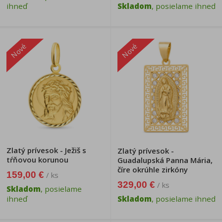
ihneď
Skladom
, posielame ihneď
Nové
Nové
Zlatý prívesok - Ježiš s
Zlatý prívesok -
tŕňovou korunou
Guadalupská Panna Mária,
číre okrúhle zirkóny
159,00 €
/ ks
329,00 €
/ ks
Skladom
, posielame
ihneď
Skladom
, posielame ihneď