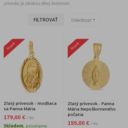
prívesku je zárukou dlhej životnosti.
FILTROVAŤ
arrow_drop_down
Dôležitosť
Nové
Nové
Zlatý prívesok - modliaca
Zlatý prívesok - Panna
sa Panna Mária
Mária Nepoškvrneného
počatia
179,00 €
/ ks
155,00 €
/ ks
Skladom
, posielame