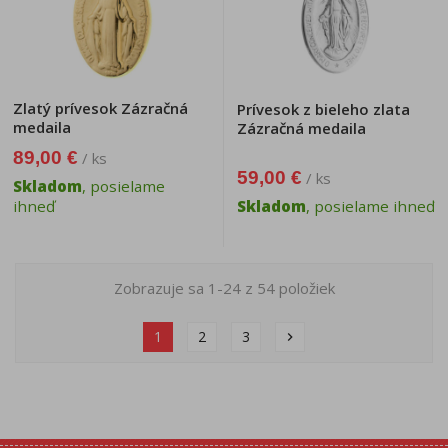
Zlatý prívesok Zázračná
Prívesok z bieleho zlata
medaila
Zázračná medaila
89,00 €
/ ks
59,00 €
/ ks
Skladom
, posielame
ihneď
Skladom
, posielame ihneď
Zobrazuje sa 1-24 z 54 položiek
1
2
3
chevron_right