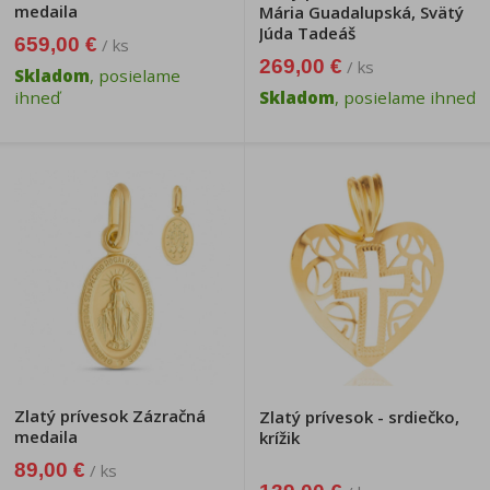
medaila
Mária Guadalupská, Svätý
Júda Tadeáš
659,00 €
/ ks
269,00 €
/ ks
Skladom
, posielame
ihneď
Skladom
, posielame ihneď
Zlatý prívesok Zázračná
Zlatý prívesok - srdiečko,
medaila
krížik
89,00 €
/ ks