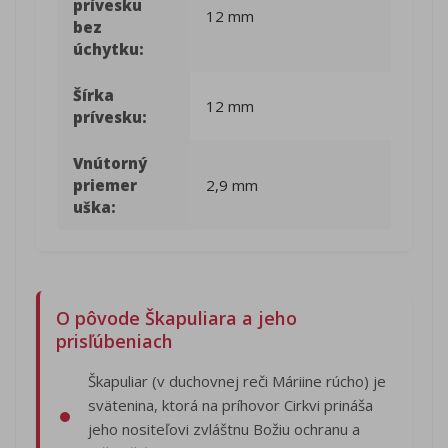
prívesku
12 mm
bez
úchytku:
Šírka
12 mm
prívesku:
Vnútorný
priemer
2,9 mm
uška:
O pôvode Škapuliara a jeho
prisľúbeniach
Škapuliar (v duchovnej reči Máriine rúcho) je
svätenina, ktorá na príhovor Cirkvi prináša
jeho nositeľovi zvláštnu Božiu ochranu a