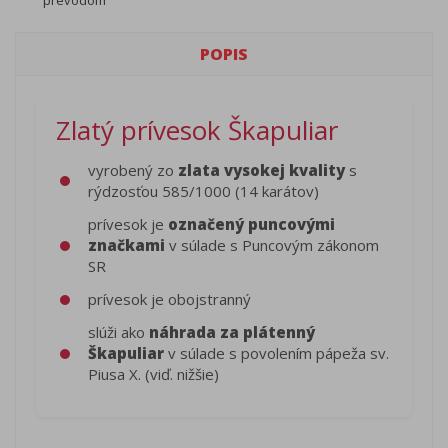
prevodom
POPIS
Zlatý prívesok Škapuliar
vyrobený zo
zlata vysokej kvality
s
rýdzosťou 585/1000 (14 karátov)
prívesok je
označený puncovými
značkami
v súlade s Puncovým zákonom
SR
prívesok je obojstranný
slúži ako
náhrada za plátenný
Škapuliar
v súlade s povolením pápeža sv.
Piusa X. (viď. nižšie)