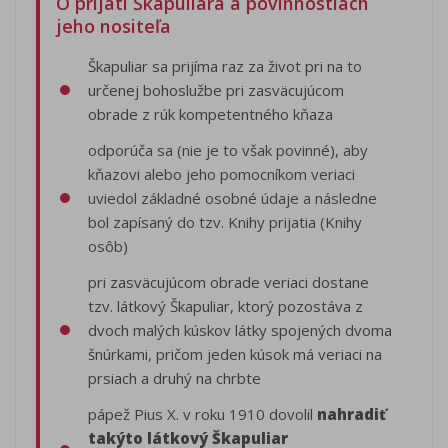
O prijatí Škapuliara a povinnostiach
jeho nositeľa
Škapuliar sa prijíma raz za život pri na to
určenej bohoslužbe pri zasväcujúcom
obrade z rúk kompetentného kňaza
odporúča sa (nie je to však povinné), aby
kňazovi alebo jeho pomocníkom veriaci
uviedol základné osobné údaje a následne
bol zapísaný do tzv. Knihy prijatia (Knihy
osôb)
pri zasväcujúcom obrade veriaci dostane
tzv. látkový Škapuliar, ktorý pozostáva z
dvoch malých kúskov látky spojených dvoma
šnúrkami, pričom jeden kúsok má veriaci na
prsiach a druhý na chrbte
pápež Pius X. v roku 1910 dovolil
nahradiť
takýto látkový Škapuliar