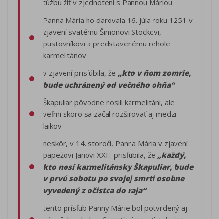
túžbu žiť v zjednotení s Pannou Máriou
Panna Mária ho darovala 16. júla roku 1251 v
zjavení svätému Šimonovi Stockovi,
pustovníkovi a predstavenému rehole
karmelitánov
v zjavení prisľúbila, že
„kto v ňom zomrie,
bude uchránený od večného ohňa“
Škapuliar pôvodne nosili karmelitáni, ale
veľmi skoro sa začal rozširovať aj medzi
laikov
neskôr, v 14. storočí, Panna Mária v zjavení
pápežovi Jánovi XXII. prisľúbila, že
„každý,
kto nosí karmelitánsky Škapuliar, bude
v prvú sobotu po svojej smrti osobne
vyvedený z očistca do raja“
tento prísľub Panny Márie bol potvrdený aj