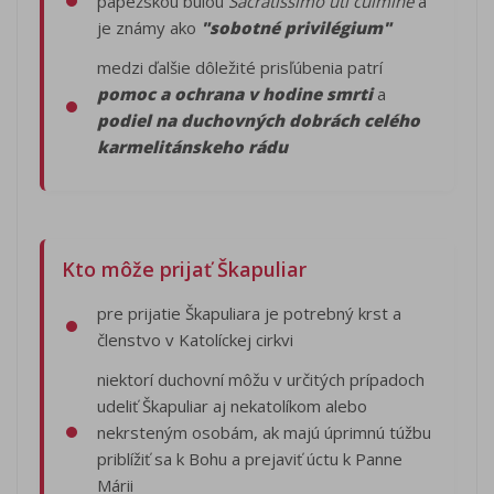
pápežskou bulou
Sacratissimo uti culmine
a
je známy ako
"sobotné privilégium"
medzi ďalšie dôležité prisľúbenia patrí
pomoc a ochrana v hodine smrti
a
podiel na duchovných dobrách celého
karmelitánskeho rádu
Kto môže prijať Škapuliar
pre prijatie Škapuliara je potrebný krst a
členstvo v Katolíckej cirkvi
niektorí duchovní môžu v určitých prípadoch
udeliť Škapuliar aj nekatolíkom alebo
nekrsteným osobám, ak majú úprimnú túžbu
priblížiť sa k Bohu a prejaviť úctu k Panne
Márii