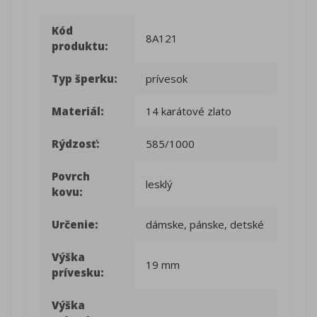
Kód
8A121
produktu:
Typ šperku:
prívesok
Materiál:
14 karátové zlato
Rýdzosť:
585/1000
Povrch
lesklý
kovu:
Určenie:
dámske, pánske, detské
Výška
19 mm
prívesku:
Výška