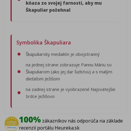
kňaza zo svojej farnosti, aby mu
Škapuliar požehnal
Symbolika Škapuliara
Škapuliarsky medailón je obojstranný
na jednej strane zobrazuje Pannu Máriu so
Škapuliarom (ako jej dar ľudstvu) a s malým
dieťaťom Ježišom
na zadnej strane je vyobrazené Najsvätejšie
Srdce Ježišovo
100%
zákazníkov nás odporúča na základe
recenzií portálu Heureka.sk