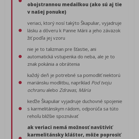
obojstrannou medailkou (ako sú aj tie
v našej ponuke)
veriaci, ktorý nosí takýto Škapuliar, vyjadruje
lásku a dôveru k Panne Márii a jeho záväzok
žiť podľa jej vzoru
nie je to talizman pre šťastie, ani
automatická vstupenka do neba, ale je to
znak pokánia a obrátenia
každý deň je potrebné sa pomodliť niektorú
mariánsku modlitbu, napríklad
Pod tvoju
ochranu
alebo
Zdravas, Mária
keďže Škapuliar vyjadruje duchovné spojenie
s karmelitánskym rádom, odporúča sa túto
rehoľu bližšie spoznávať
ak veriaci nemá možnosť navštíviť
karmelitánsky kláštor, môže poprosiť