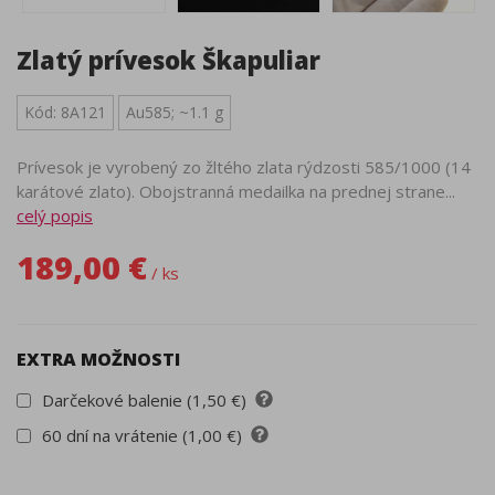
Zlatý prívesok Škapuliar
Kód: 8A121
Au585; ~1.1 g
Prívesok je vyrobený zo žltého zlata rýdzosti 585/1000 (14
karátové zlato). Obojstranná medailka na prednej strane...
celý popis
189,00 €
/ ks
EXTRA MOŽNOSTI
Darčekové balenie (1,50 €)
60 dní na vrátenie (1,00 €)