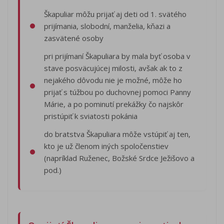
Škapuliar môžu prijať aj deti od 1. svätého
prijímania, slobodní, manželia, kňazi a
zasvätené osoby
pri prijímaní Škapuliara by mala byť osoba v
stave posväcujúcej milosti, avšak ak to z
nejakého dôvodu nie je možné, môže ho
prijať s túžbou po duchovnej pomoci Panny
Márie, a po pominutí prekážky čo najskôr
pristúpiť k sviatosti pokánia
do bratstva Škapuliara môže vstúpiť aj ten,
kto je už členom iných spoločenstiev
(napríklad Ruženec, Božské Srdce Ježišovo a
pod.)