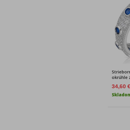
Striebor
okrúhle 
34,60 
Sklado