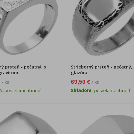
ný prsteň - pečatný, s
Strieborný prsteň - pečatný, 
gravírom
glazúra
€
69,50 €
/ ks
/ ks
m
, posielame ihneď
Skladom
, posielame ihneď