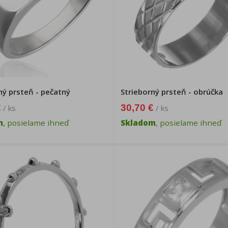
ný prsteň - pečatný
Strieborný prsteň - obrúčka
€
30,70 €
/ ks
/ ks
m
, posielame ihneď
Skladom
, posielame ihneď