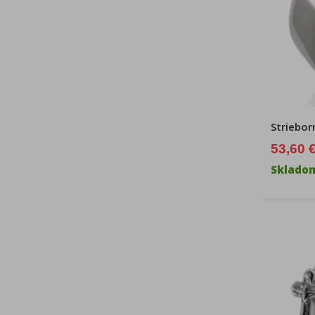
Striebor
53,60 
Sklado