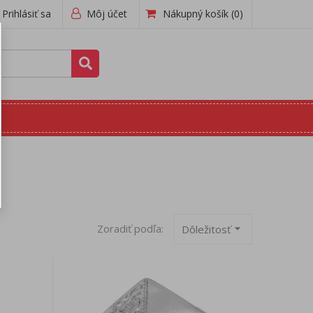
Prihlásiť sa
Môj účet
Nákupný košík
(0)
Zoradiť podľa:
arrow_drop_down
Dôležitosť