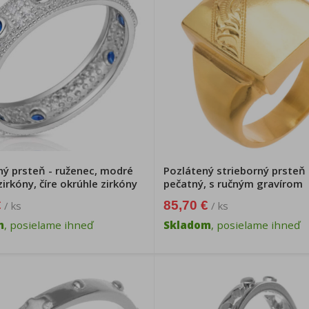
ný prsteň - ruženec, modré
Pozlátený strieborný prsteň 
zirkóny, číre okrúhle zirkóny
pečatný, s ručným gravírom
€
85,70 €
/ ks
/ ks
m
, posielame ihneď
Skladom
, posielame ihneď