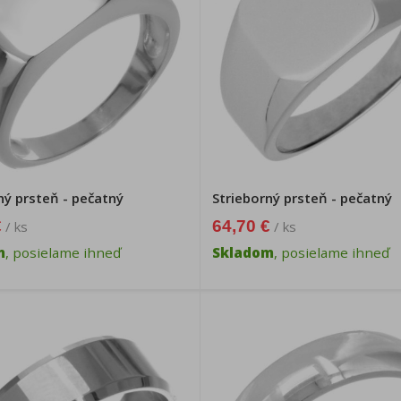
ný prsteň - pečatný
Strieborný prsteň - pečatný
€
64,70 €
/ ks
/ ks
m
, posielame ihneď
Skladom
, posielame ihneď