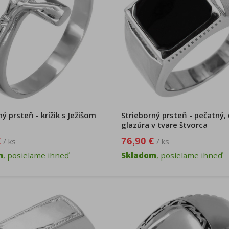
ý prsteň - krížik s Ježišom
Strieborný prsteň - pečatný, 
glazúra v tvare štvorca
€
76,90 €
/ ks
/ ks
m
, posielame ihneď
Skladom
, posielame ihneď