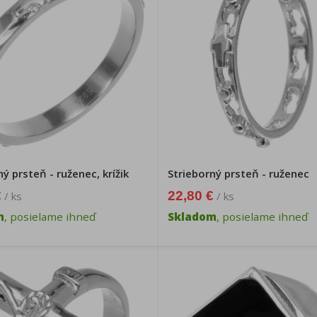
ý prsteň - ruženec, krížik
Strieborný prsteň - ruženec
€
22,80 €
/ ks
/ ks
m
, posielame ihneď
Skladom
, posielame ihneď