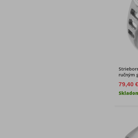
Striebor
ručným 
79,40 
Sklado