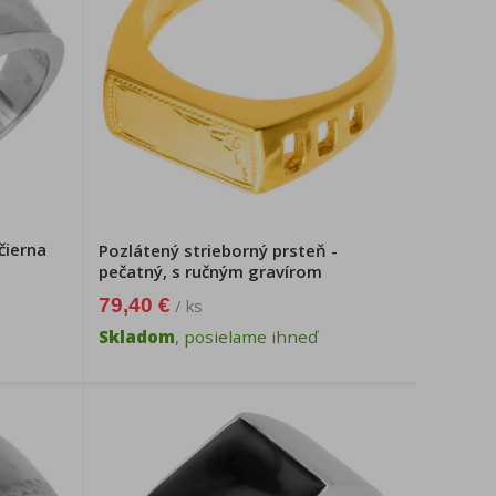
čierna
Pozlátený strieborný prsteň -
pečatný, s ručným gravírom
79,40 €
/ ks
Skladom
, posielame ihneď