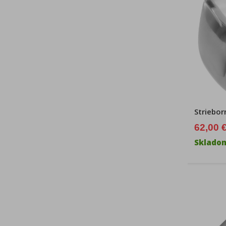
Striebor
62,00 
Sklado