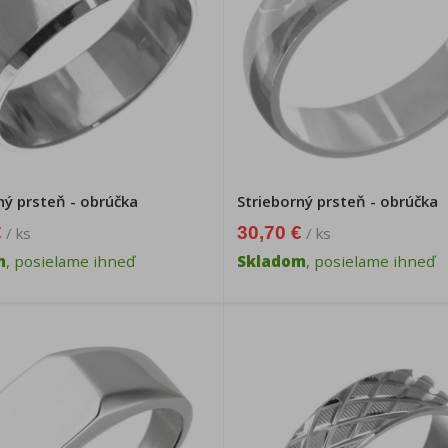
ný prsteň - obrúčka
Strieborný prsteň - obrúčka
€
30,70 €
/ ks
/ ks
m
, posielame ihneď
Skladom
, posielame ihneď