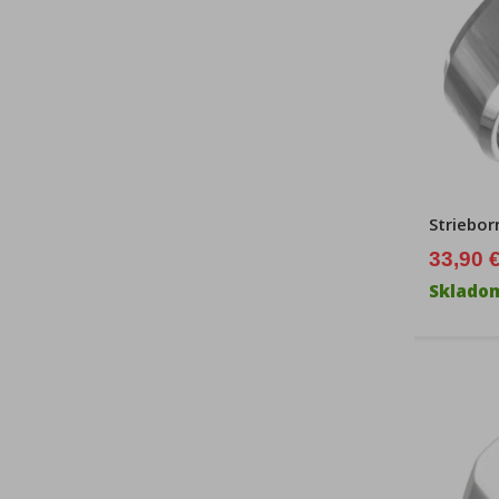
Striebor
33,90 
Sklado