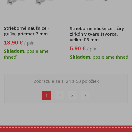
Strieborné náušnice -
Strieborné náušnice - číry
guľky, priemer 7 mm
zirkón v tvare štvorca,
veľkosť 3 mm
13,90 €
/ pár
5,90 €
/ pár
Skladom
, posielame
ihneď
Skladom
, posielame ihneď
Zobrazuje sa 1-24 z 50 položiek
1
2
3
chevron_right