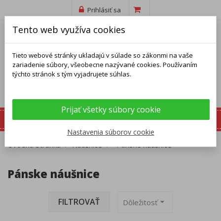
Prihlásiť sa
Tento web využíva cookies
Tieto webové stránky ukladajú v súlade so zákonmi na vaše
zariadenie súbory, všeobecne nazývané cookies. Používaním
týchto stránok s tým vyjadrujete súhlas.
Prijať všetky súbory cookie
Nastavenia súborov cookie
Úvodná stránka
Náušnice
Pánske náušnice
Pánske náušnice
FILTROVAŤ
arrow_drop_down
Dôležitosť