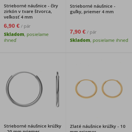
Strieborné náušnice - číry
Strieborné náušnice -
zirkón v tvare štvorca,
guľky, priemer 4 mm
veľkosť 4 mm
6,90 €
/ pár
7,90 €
/ pár
Skladom
, posielame
ihneď
Skladom
, posielame ihneď
Strieborné náušnice krúžky
Zlaté náušnice krúžky - 10
- 20 mm priemer
mm priemer