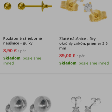
Pozlátené strieborné
Zlaté náušnice - číry
náušnice - guľky
okrúhly zirkón, priemer 2,5
mm
8,90 €
/ pár
89,00 €
/ pár
Skladom
, posielame
ihneď
Skladom
, posielame ihneď