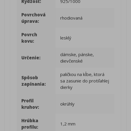
Rýdzosť:
925/1000
Povrchová
rhodiovaná
úprava:
Povrch
lesklý
kovu:
dámske, pánske,
Určenie:
dievčenské
paličkou na kĺbe, ktorá
Spôsob
sa zasunie do protiľahlej
zapínania:
dierky
Profil
okrúhly
kruhov:
Hrúbka
1,2 mm
profilu: