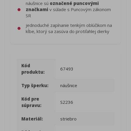
náušnice sú
označené puncovými
značkami
v súlade s Puncovým zákonom
SR
jednoduché zapínanie tenkým oblúčikom na
kĺbe, ktorý sa zasúva do protiľahlej dierky
Kód
67493
produktu:
Typ šperku:
náušnice
Kód pre
S2236
súpravu:
Materiál:
striebro