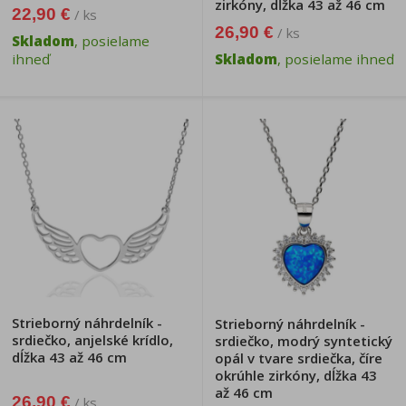
zirkóny, dĺžka 43 až 46 cm
22,90 €
/ ks
26,90 €
/ ks
Skladom
, posielame
ihneď
Skladom
, posielame ihneď
Strieborný náhrdelník -
Strieborný náhrdelník -
srdiečko, anjelské krídlo,
srdiečko, modrý syntetický
dĺžka 43 až 46 cm
opál v tvare srdiečka, číre
okrúhle zirkóny, dĺžka 43
až 46 cm
26,90 €
/ ks