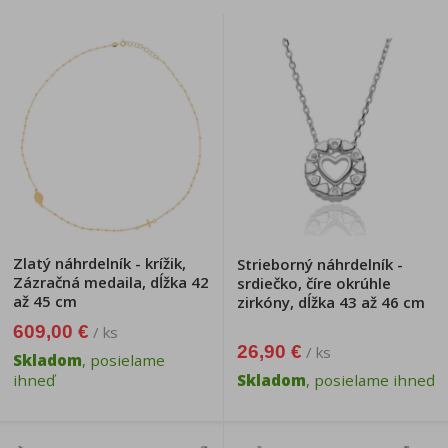
Zlatý náhrdelník - krížik,
Strieborný náhrdelník -
Zázračná medaila, dĺžka 42
srdiečko, číre okrúhle
až 45 cm
zirkóny, dĺžka 43 až 46 cm
609,00 €
/ ks
26,90 €
/ ks
Skladom
, posielame
ihneď
Skladom
, posielame ihneď