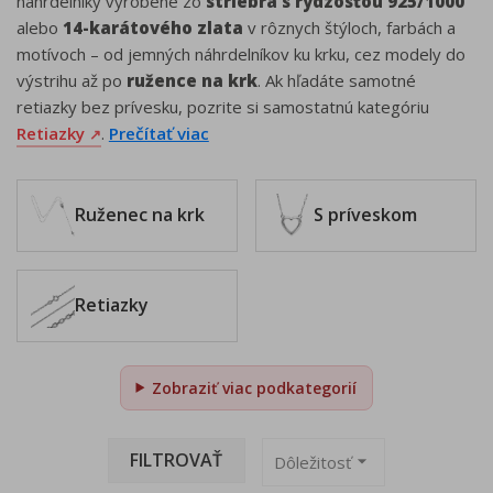
náhrdelníky vyrobené zo
striebra s rýdzosťou 925/1000
alebo
14-karátového zlata
v rôznych štýloch, farbách a
motívoch – od jemných náhrdelníkov ku krku, cez modely do
výstrihu až po
ružence na krk
. Ak hľadáte samotné
retiazky bez prívesku, pozrite si samostatnú kategóriu
Retiazky
.
Prečítať viac
Ruženec na krk
S príveskom
Retiazky
FILTROVAŤ
arrow_drop_down
Dôležitosť