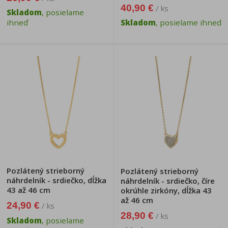
40,90 €
/ ks
Skladom
, posielame
ihneď
Skladom
, posielame ihneď
Pozlátený strieborný
Pozlátený strieborný
náhrdelník - srdiečko, dĺžka
náhrdelník - srdiečko, číre
43 až 46 cm
okrúhle zirkóny, dĺžka 43
až 46 cm
24,90 €
/ ks
28,90 €
/ ks
Skladom
, posielame