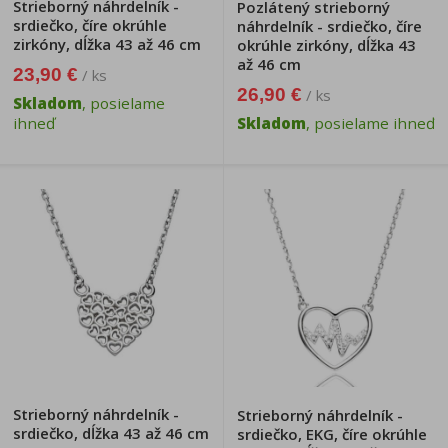
Strieborný náhrdelník -
Pozlátený strieborný
srdiečko, číre okrúhle
náhrdelník - srdiečko, číre
zirkóny, dĺžka 43 až 46 cm
okrúhle zirkóny, dĺžka 43
až 46 cm
23,90 €
/ ks
26,90 €
/ ks
Skladom
, posielame
ihneď
Skladom
, posielame ihneď
Strieborný náhrdelník -
Strieborný náhrdelník -
srdiečko, dĺžka 43 až 46 cm
srdiečko, EKG, číre okrúhle