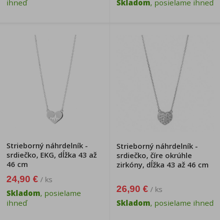
ihneď
Skladom
, posielame ihneď
Strieborný náhrdelník -
Strieborný náhrdelník -
srdiečko, EKG, dĺžka 43 až
srdiečko, číre okrúhle
46 cm
zirkóny, dĺžka 43 až 46 cm
24,90 €
/ ks
26,90 €
/ ks
Skladom
, posielame
ihneď
Skladom
, posielame ihneď