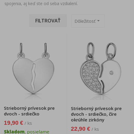
spojenia, aj keď ste od seba vzdialení.
FILTROVAŤ
arrow_drop_down
Dôležitosť
Strieborný prívesok pre
Strieborný prívesok pre
dvoch - srdiečko
dvoch - srdiečko, číre
okrúhle zirkóny
19,90 €
/ ks
22,90 €
/ ks
Skladom
, posielame