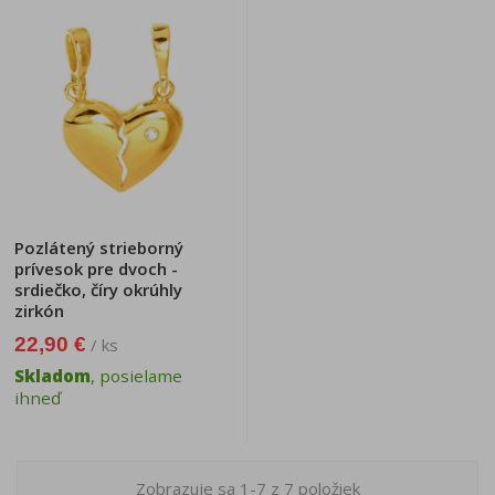
Pozlátený strieborný
prívesok pre dvoch -
srdiečko, číry okrúhly
zirkón
22,90 €
/ ks
Skladom
, posielame
ihneď
Zobrazuje sa 1-7 z 7 položiek