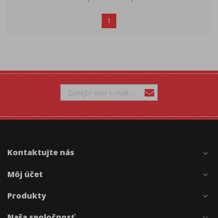
1
Kontaktujte nás
expand_more
Môj účet
expand_more
Produkty
expand_more
Naša spoločnosť
expand_more