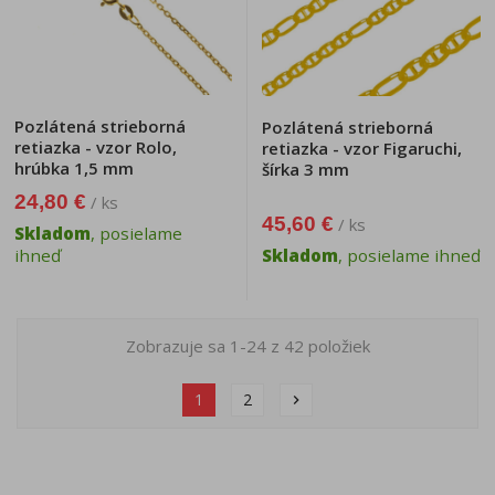
Pozlátená strieborná
Pozlátená strieborná
retiazka - vzor Rolo,
retiazka - vzor Figaruchi,
hrúbka 1,5 mm
šírka 3 mm
24,80 €
/ ks
45,60 €
/ ks
Skladom
, posielame
ihneď
Skladom
, posielame ihneď
Zobrazuje sa 1-24 z 42 položiek
1
2
chevron_right