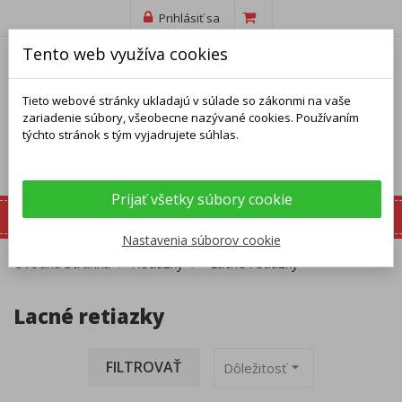
Prihlásiť sa
Tento web využíva cookies
Tieto webové stránky ukladajú v súlade so zákonmi na vaše
zariadenie súbory, všeobecne nazývané cookies. Používaním
týchto stránok s tým vyjadrujete súhlas.
Prijať všetky súbory cookie
Nastavenia súborov cookie
Úvodná stránka
Retiazky
Lacné retiazky
Lacné retiazky
FILTROVAŤ
arrow_drop_down
Dôležitosť