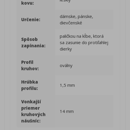
kovu:
dámske, pánske,
Určenie:
dievčenské
paličkou na kĺbe, ktorá
Spôsob
sa zasunie do protiľahlej
zapínania:
dierky
Profil
oválny
kruhov:
Hrúbka
1,5 mm
profilu:
Vonkajší
priemer
14 mm
kruhových
náušníc: