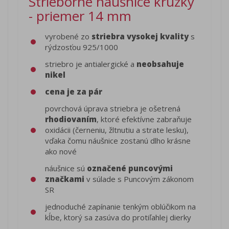
Strieborné náušnice krúžky
- priemer 14 mm
vyrobené zo
striebra vysokej kvality
s
rýdzosťou 925/1000
striebro je antialergické a
neobsahuje
nikel
cena je za pár
povrchová úprava striebra je ošetrená
rhodiovaním
, ktoré efektívne zabraňuje
oxidácii (černeniu, žltnutiu a strate lesku),
vďaka čomu náušnice zostanú dlho krásne
ako nové
náušnice sú
označené puncovými
značkami
v súlade s Puncovým zákonom
SR
jednoduché zapínanie tenkým oblúčikom na
kĺbe, ktorý sa zasúva do protiľahlej dierky