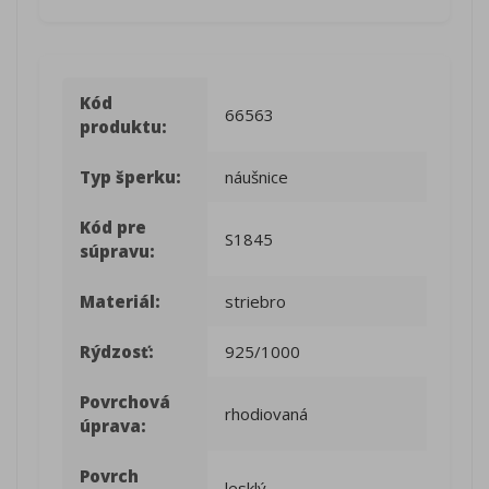
Kód
66563
produktu:
Typ šperku:
náušnice
Kód pre
S1845
súpravu:
Materiál:
striebro
Rýdzosť:
925/1000
Povrchová
rhodiovaná
úprava:
Povrch
lesklý