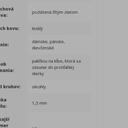
rchová
pozlátená žltým zlatom
ava:
ch kovu:
lesklý
dámske, pánske,
nie:
dievčenské
paličkou na kĺbe, ktorá sa
sob
zasunie do protiľahlej
nania:
dierky
il kruhov:
okrúhly
bka
1,5 mm
ilu:
ajší
emer