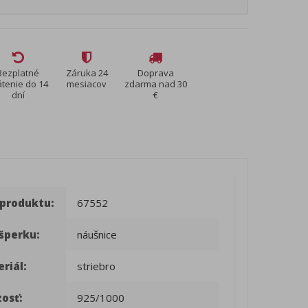
Bezplatné
Záruka 24
Doprava
átenie do 14
mesiacov
zdarma nad 30
dní
€
 produktu:
67552
šperku:
náušnice
riál:
striebro
osť:
925/1000