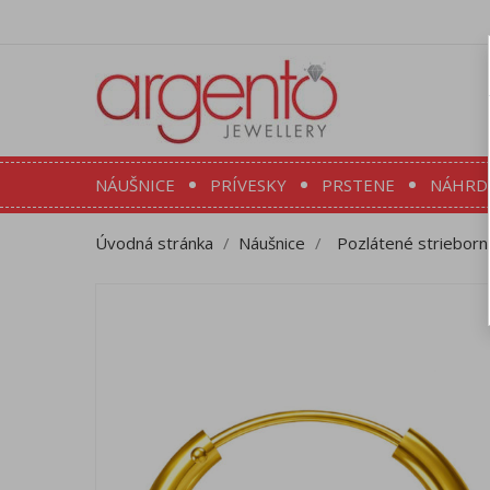
NÁUŠNICE
PRÍVESKY
PRSTENE
NÁHRD
Úvodná stránka
Náušnice
Pozlátené strieborn