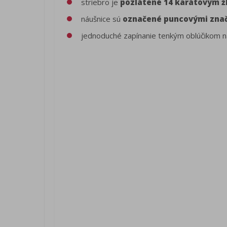
striebro je
pozlátené 14 karátovým ž
náušnice sú
označené puncovými zna
jednoduché zapínanie tenkým oblúčikom na 