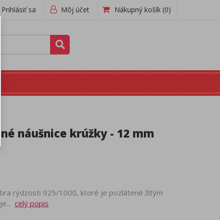
Prihlásiť sa
Môj účet
Nákupný košík
(0)
rné náušnice krúžky - 12 mm
bra rýdzosti 925/1000, ktoré je pozlátené žltým
je...
celý popis