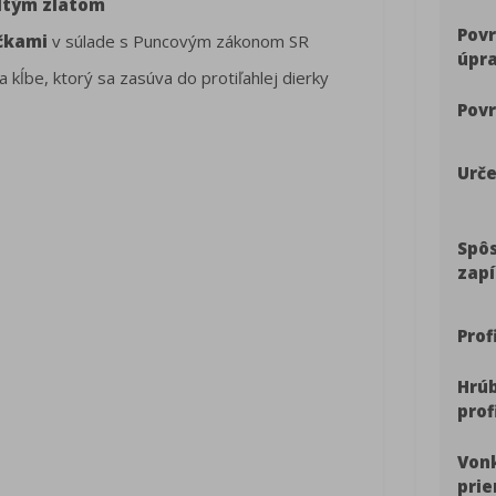
ltým zlatom
Pov
čkami
v súlade s Puncovým zákonom SR
úpr
kĺbe, ktorý sa zasúva do protiľahlej dierky
Povr
Urče
Spô
zapí
Prof
Hrú
prof
Vonk
pri