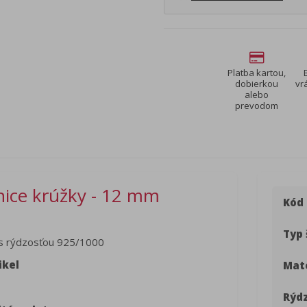
Platba kartou,
dobierkou
vr
alebo
prevodom
nice krúžky - 12 mm
Kód
Typ 
s rýdzosťou 925/1000
ikel
Mate
Rýdz