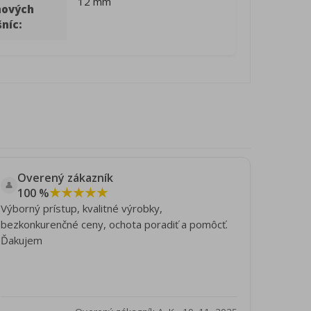
12 mm
hových
níc:
Overený zákazník
👤
★★★★★
100 %
Výborný prístup, kvalitné výrobky,
bezkonkurenčné ceny, ochota poradiť a pomôcť.
Ďakujem