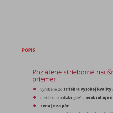
POPIS
Pozlátené strieborné náuš
priemer
vyrobené zo
striebra vysokej kvality
striebro je antialergické a
neobsahuje n
cena je za pár