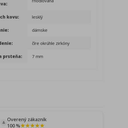
rhodiovaná
ava:
ch kovu:
lesklý
nie:
dámske
denie:
číre okrúhle zirkóny
a prsteňa:
7 mm
Overený zákazník
👤
★★★★★
100 %