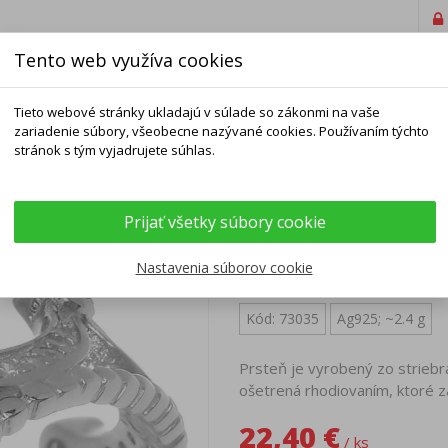
Tento web využíva cookies
Tieto webové stránky ukladajú v súlade so zákonmi na vaše
zariadenie súbory, všeobecne nazývané cookies. Používaním týchto
stránok s tým vyjadrujete súhlas.
ELNÍKY
NÁRAMKY
RETIAZKY
DOPLNKY
Prijať všetky súbory cookie
orunka, číre okrúhle zirkóny
Strieborný prsteň 
Nastavenia súborov cookie
Kód: 73035
Ag925; ~2.4 g
Prsteň je vyrobený zo striebr
ošetrená rhodiovaním, ktoré z
22,40 €
/ ks