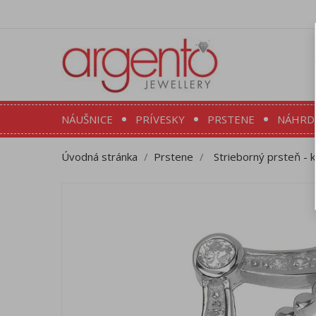
NÁUŠNICE
PRÍVESKY
PRSTENE
NÁHRD
Úvodná stránka
Prstene
Strieborný prsteň - k