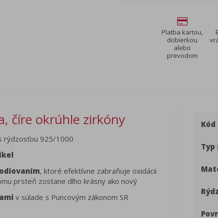
Platba kartou,
dobierkou
vr
alebo
prevodom
, číre okrúhle zirkóny
Kód
 rýdzosťou 925/1000
Typ 
ikel
Mate
odiovaním
, ktoré efektívne zabraňuje oxidácii
a čomu prsteň zostane dlho krásny ako nový
Rýdz
kami
v súlade s Puncovým zákonom SR
Pov