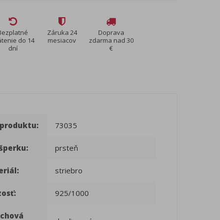
Bezplatné
Záruka 24
Doprava
átenie do 14
mesiacov
zdarma nad 30
dní
€
 produktu:
73035
šperku:
prsteň
riál:
striebro
osť:
925/1000
rchová