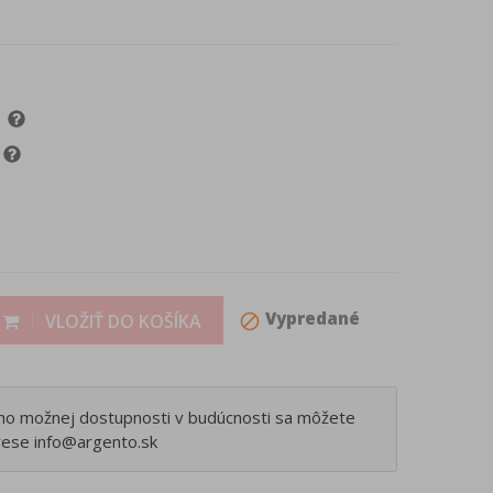
Vypredané
VLOŽIŤ DO KOŠÍKA
block
eho možnej dostupnosti v budúcnosti sa môžete
rese info@argento.sk