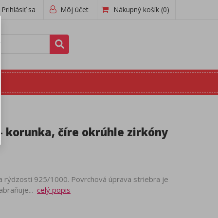
Prihlásiť sa
Môj účet
Nákupný košík
(0)
- korunka, číre okrúhle zirkóny
a rýdzosti 925/1000. Povrchová úprava striebra je
abraňuje...
celý popis