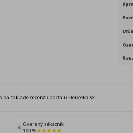
úpr
Povr
Urče
Osa
Šírk
 na základe recenzií portálu Heureka.sk
Overený zákazník
👤
★★★★★
100 %