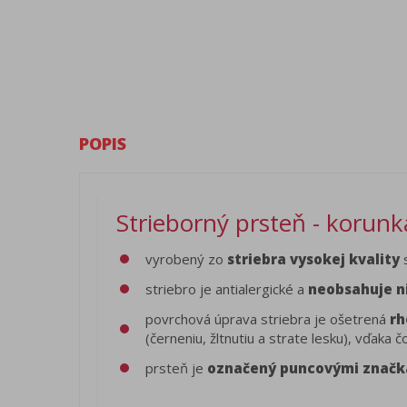
POPIS
Strieborný prsteň - korunka
vyrobený zo
striebra vysokej kvality
s
striebro je antialergické a
neobsahuje n
povrchová úprava striebra je ošetrená
rh
(černeniu, žltnutiu a strate lesku), vďak
prsteň je
označený puncovými znač