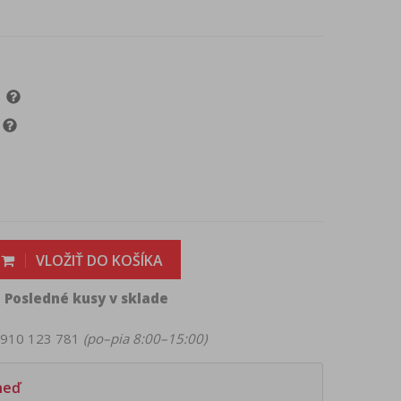
VLOŽIŤ DO KOŠÍKA
Posledné kusy v sklade

 0910 123 781
(po–pia 8:00–15:00)
neď