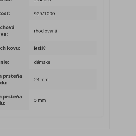
osť:
925/1000
rchová
rhodiovaná
ava:
ch kovu:
lesklý
nie:
dámske
a prsteňa
24 mm
du:
a prsteňa
5 mm
du: