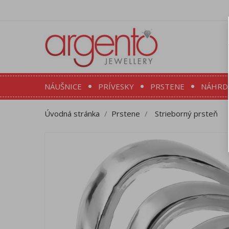
NÁUŠNICE
PRÍVESKY
PRSTENE
NÁHRD
Úvodná stránka
Prstene
Strieborný prsteň