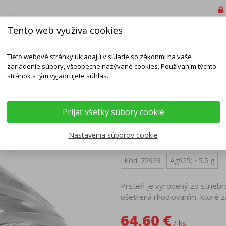
Tento web využíva cookies
Tieto webové stránky ukladajú v súlade so zákonmi na vaše
zariadenie súbory, všeobecne nazývané cookies. Používaním týchto
stránok s tým vyjadrujete súhlas.
ELNÍKY
NÁRAMKY
RETIAZKY
DOPLNKY
Prijať všetky súbory cookie
Strieborný prsteň
Nastavenia súborov cookie
Kód: 72923
Ag925; ~5.5 g
Prsteň je vyrobený zo striebr
ošetrená rhodiovaním, ktoré z
64,60 €
/ ks