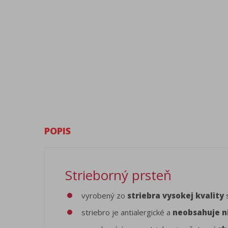
POPIS
Strieborný prsteň
vyrobený zo
striebra vysokej kvality
s
striebro je antialergické a
neobsahuje n