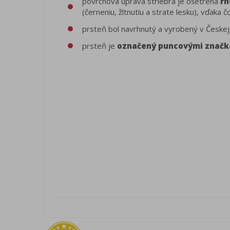
povrchová úprava striebra je ošetrená
rh
(černeniu, žltnutiu a strate lesku), vďak
prsteň bol navrhnutý a vyrobený v Českej
prsteň je
označený puncovými znač