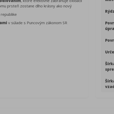
odiovaním
, ktoré efektívne zabraňuje oxidácii
a čomu prsteň zostane dlho krásny ako nový
Rýdz
 republike
kami
v súlade s Puncovým zákonom SR
Pov
úpr
Povr
Urče
Šírk
spre
Šírk
vza