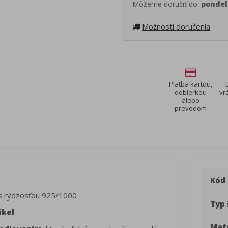
Môžeme doručiť do:
pondel
Možnosti doručenia
Platba kartou,
dobierkou
vr
alebo
prevodom
Kód
 rýdzosťou 925/1000
Typ 
ikel
Mate