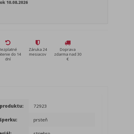
ok 10.08.2026
Bezplatné
Záruka 24
Doprava
átenie do 14
mesiacov
zdarma nad 30
dní
€
 produktu:
72923
šperku:
prsteň
riál:
striebro