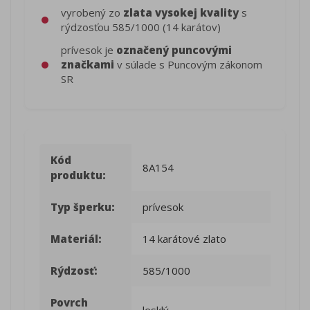
vyrobený zo
zlata vysokej kvality
s
rýdzosťou 585/1000 (14 karátov)
prívesok je
označený puncovými
značkami
v súlade s Puncovým zákonom
SR
Kód
8A154
produktu:
Typ šperku:
prívesok
Materiál:
14 karátové zlato
Rýdzosť:
585/1000
Povrch