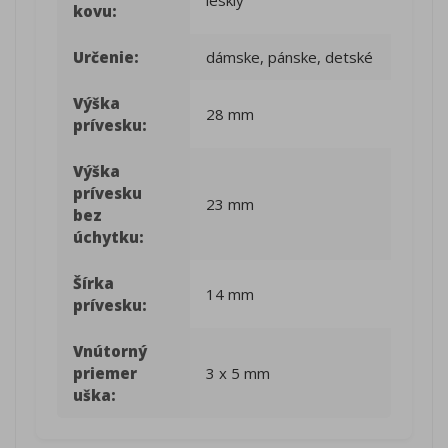
lesklý
kovu:
Určenie:
dámske, pánske, detské
Výška
28 mm
prívesku:
Výška
prívesku
23 mm
bez
úchytku:
Šírka
14 mm
prívesku:
Vnútorný
priemer
3 x 5 mm
uška: