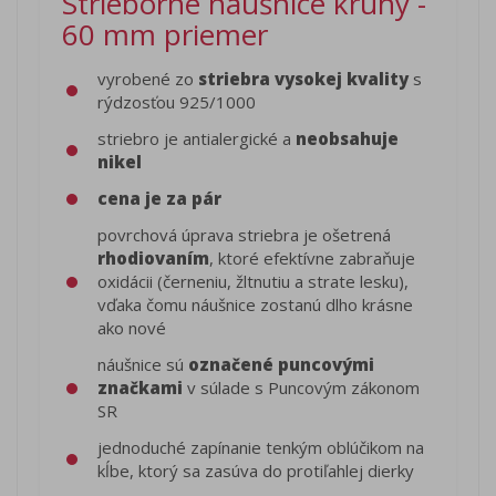
Strieborné náušnice kruhy -
60 mm priemer
vyrobené zo
striebra vysokej kvality
s
rýdzosťou 925/1000
striebro je antialergické a
neobsahuje
nikel
cena je za pár
povrchová úprava striebra je ošetrená
rhodiovaním
, ktoré efektívne zabraňuje
oxidácii (černeniu, žltnutiu a strate lesku),
vďaka čomu náušnice zostanú dlho krásne
ako nové
náušnice sú
označené puncovými
značkami
v súlade s Puncovým zákonom
SR
jednoduché zapínanie tenkým oblúčikom na
kĺbe, ktorý sa zasúva do protiľahlej dierky