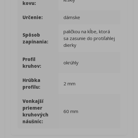
kovu:
Určenie:
dámske
paličkou na kĺbe, ktorá
Spôsob
sa zasunie do protiľahlej
zapínania:
dierky
Profil
okrúhly
kruhov:
Hrúbka
2 mm
profilu:
Vonkajší
priemer
60 mm
kruhových
náušníc: