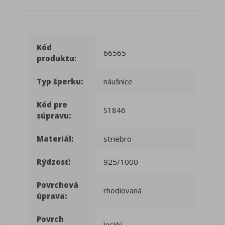
Kód
66565
produktu:
Typ šperku:
náušnice
Kód pre
S1846
súpravu:
Materiál:
striebro
Rýdzosť:
925/1000
Povrchová
rhodiovaná
úprava:
Povrch
lesklý