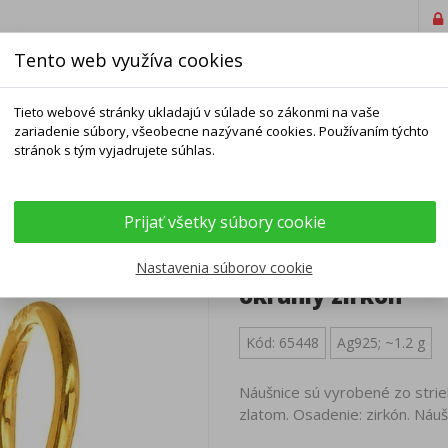
Tento web využíva cookies
Tieto webové stránky ukladajú v súlade so zákonmi na vaše
zariadenie súbory, všeobecne nazývané cookies. Používaním týchto
stránok s tým vyjadrujete súhlas.
ELNÍKY
NÁRAMKY
RETIAZKY
DOPLNKY
Prijať všetky súbory cookie
náušnice - štvorlístok, číry okrúhly zirkón
Pozlátené striebor
Nastavenia súborov cookie
okrúhly zirkón
Kód: 65448
Ag925; ~1.2 g
Náušnice sú vyrobené zo strie
zlatom. Osadenie: zirkón. Náuš