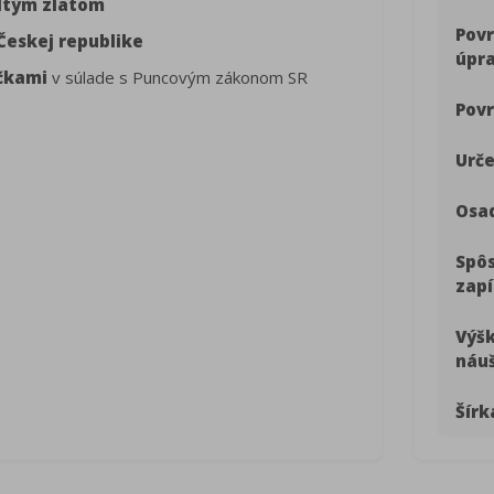
ltým zlatom
Pov
Českej republike
úpr
čkami
v súlade s Puncovým zákonom SR
Povr
Urče
Osa
Spô
zapí
Výš
náuš
Šírk