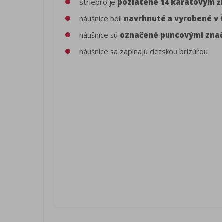
striebro je
pozlátené 14 karátovým ž
náušnice boli
navrhnuté a vyrobené v 
náušnice sú
označené puncovými zna
náušnice sa zapínajú detskou brizúrou