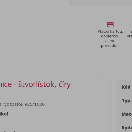
Platba kartou,
dobierkou
vr
alebo
prevodom
e - štvorlístok, číry
Kód
Typ 
s rýdzosťou 925/1000
ikel
Mate
Rýdz