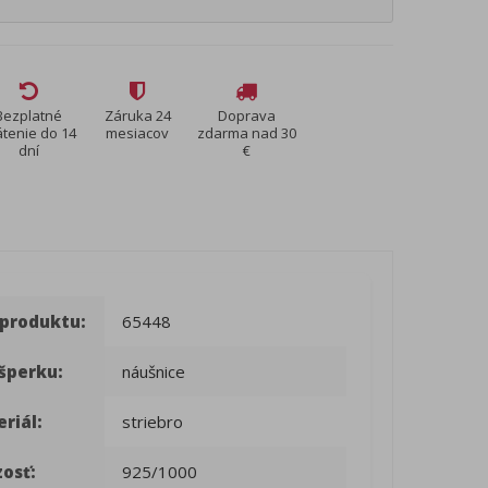
Bezplatné
Záruka 24
Doprava
átenie do 14
mesiacov
zdarma nad 30
dní
€
 produktu:
65448
šperku:
náušnice
riál:
striebro
osť:
925/1000