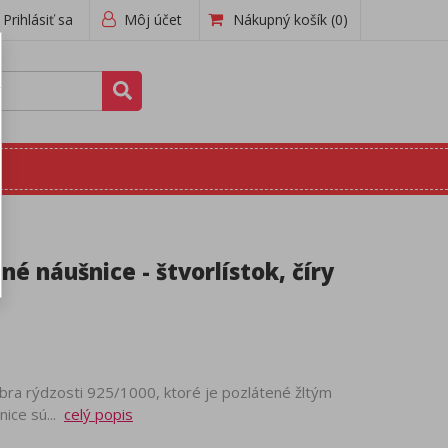
Prihlásiť sa
Môj účet
Nákupný košík
(0)
né náušnice - štvorlístok, číry
bra rýdzosti 925/1000, ktoré je pozlátené žltým
nice sú...
celý popis