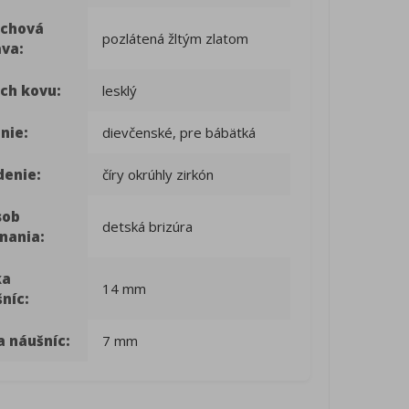
rchová
pozlátená žltým zlatom
ava:
ch kovu:
lesklý
nie:
dievčenské, pre bábätká
denie:
číry okrúhly zirkón
sob
detská brizúra
nania:
ka
14 mm
níc:
a náušníc:
7 mm