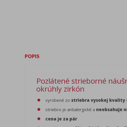
POPIS
Pozlátené strieborné náušnic
okrúhly zirkón
vyrobené zo
striebra vysokej kvality
striebro je antialergické a
neobsahuje n
cena je za pár