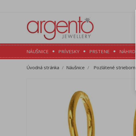
NÁUŠNICE
PRÍVESKY
PRSTENE
NÁHRD
Úvodná stránka
Náušnice
Pozlátené strieborné 