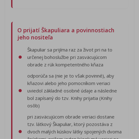
O prijatí Škapuliara a povinnostiach
jeho nositeľa
Škapuliar sa prijíma raz za život pri na to
určenej bohoslužbe pri zasväcujúcom
obrade z rúk kompetentného kňaza
odporúča sa (nie je to však povinné), aby
kňazovi alebo jeho pomocníkom veriaci
uviedol základné osobné údaje a následne
bol zapísaný do tzv. Knihy prijatia (Knihy
osôb)
pri zasväcujúcom obrade veriaci dostane
tzv. látkový Škapuliar, ktorý pozostáva z
dvoch malých kúskov látky spojených dvoma