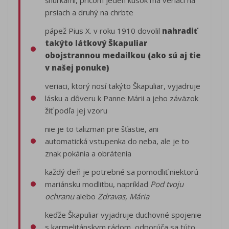
šnúrkami, pričom jeden kúsok má veriaci na
prsiach a druhý na chrbte
pápež Pius X. v roku 1910 dovolil
nahradiť
takýto látkový Škapuliar
obojstrannou medailkou (ako sú aj tie
v našej ponuke)
veriaci, ktorý nosí takýto Škapuliar, vyjadruje
lásku a dôveru k Panne Márii a jeho záväzok
žiť podľa jej vzoru
nie je to talizman pre šťastie, ani
automatická vstupenka do neba, ale je to
znak pokánia a obrátenia
každý deň je potrebné sa pomodliť niektorú
mariánsku modlitbu, napríklad
Pod tvoju
ochranu
alebo
Zdravas, Mária
keďže Škapuliar vyjadruje duchovné spojenie
s karmelitánskym rádom, odporúča sa túto