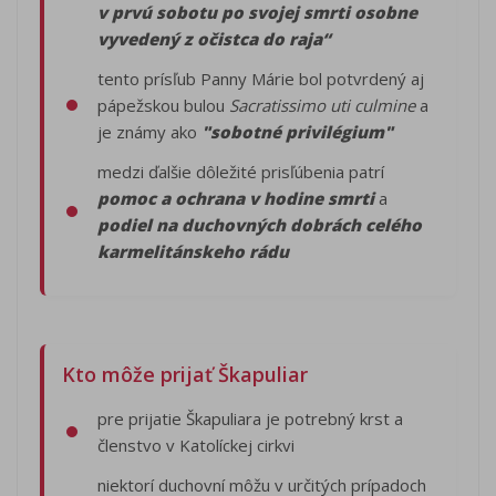
v prvú sobotu po svojej smrti osobne
vyvedený z očistca do raja“
tento prísľub Panny Márie bol potvrdený aj
pápežskou bulou
Sacratissimo uti culmine
a
je známy ako
"sobotné privilégium"
medzi ďalšie dôležité prisľúbenia patrí
pomoc a ochrana v hodine smrti
a
podiel na duchovných dobrách celého
karmelitánskeho rádu
Kto môže prijať Škapuliar
pre prijatie Škapuliara je potrebný krst a
členstvo v Katolíckej cirkvi
niektorí duchovní môžu v určitých prípadoch