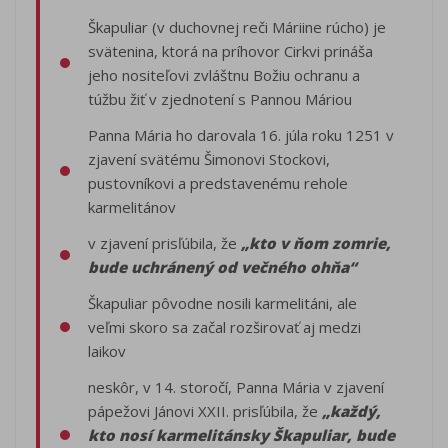
Škapuliar (v duchovnej reči Máriine rúcho) je
svätenina, ktorá na príhovor Cirkvi prináša
jeho nositeľovi zvláštnu Božiu ochranu a
túžbu žiť v zjednotení s Pannou Máriou
Panna Mária ho darovala 16. júla roku 1251 v
zjavení svätému Šimonovi Stockovi,
pustovníkovi a predstavenému rehole
karmelitánov
v zjavení prisľúbila, že
„kto v ňom zomrie,
bude uchránený od večného ohňa“
Škapuliar pôvodne nosili karmelitáni, ale
veľmi skoro sa začal rozširovať aj medzi
laikov
neskôr, v 14. storočí, Panna Mária v zjavení
pápežovi Jánovi XXII. prisľúbila, že
„každý,
kto nosí karmelitánsky Škapuliar, bude