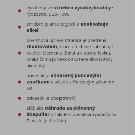
vyrobený zo
striebra vysokej kvality
s
rýdzosťou 925/1000
striebro je antialergické a
neobsahuje
nikel
povrchová úprava striebra je ošetrená
rhodiovaním
, ktoré efektívne zabraňuje
oxidácii (černeniu, žltnutiu a strate lesku),
vďaka čomu prívesok zostane dlho krásny
ako nový
prívesok je
označený puncovými
značkami
v súlade s Puncovým zákonom
SR
prívesok je obojstranný
slúži ako
náhrada za plátenný
Škapuliar
v súlade s povolením pápeža sv.
Piusa X. (viď. nižšie)