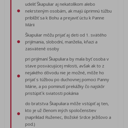
udeliť Škapuliar aj nekatolíkom alebo
nekrsteným osobám, ak majú úprimnú túžbu
priblížiť sa k Bohu a prejaviť úctu k Panne
Márii
Škapuliar môžu prijať aj deti od 1. svätého
prijímania, slobodní, manželia, kňazi a
zasvätené osoby
pri prijímaní Škapuliara by mala byť osoba v
stave posväcujúcej milosti, avšak ak to z
nejakého dôvodu nie je možné, môže ho
prijať s túžbou po duchovnej pomoci Panny
Márie, a po pominutí prekážky čo najskôr
pristúpiť k sviatosti pokánia
do bratstva Škapuliara môže vstúpiť aj ten,
kto je už členom iných spoločenstiev
(napríklad Ruženec, Božské Srdce Ježišovo a
pod.)