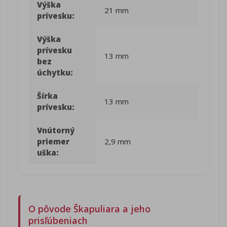
Výška
21 mm
prívesku:
Výška
prívesku
13 mm
bez
úchytku:
Šírka
13 mm
prívesku:
Vnútorný
priemer
2,9 mm
uška:
O pôvode Škapuliara a jeho
prisľúbeniach