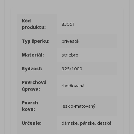
Kód
83551
produktu:
Typ šperku:
prívesok
Materiál:
striebro
Rýdzosť:
925/1000
Povrchová
rhodiovaná
úprava:
Povrch
lesklo-matovaný
kovu:
Určenie:
dámske, pánske, detské