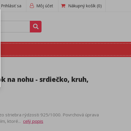
Prihlásiť sa
Môj účet
Nákupný košík
(0)
k na nohu - srdiečko, kruh,
zo striebra rýdzosti 925/1000. Povrchová úprava
ím, ktoré...
celý popis