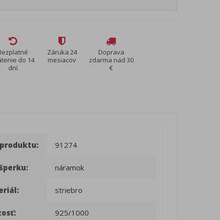
Bezplatné
Záruka 24
Doprava
átenie do 14
mesiacov
zdarma nad 30
dní
€
 produktu:
91274
šperku:
náramok
riál:
striebro
osť:
925/1000