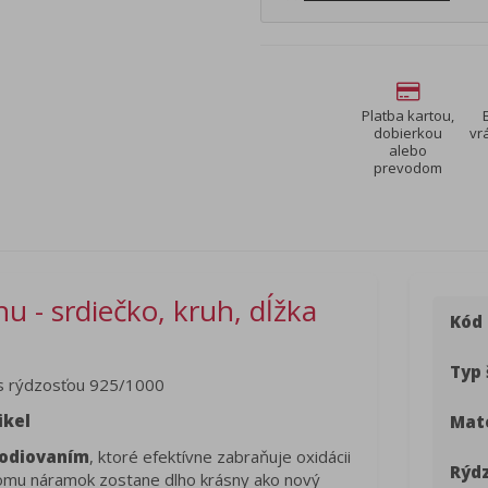
Platba kartou,
dobierkou
vr
alebo
prevodom
 - srdiečko, kruh, dĺžka
Kód
Typ 
 rýdzosťou 925/1000
ikel
Mate
odiovaním
, ktoré efektívne zabraňuje oxidácii
Rýdz
a čomu náramok zostane dlho krásny ako nový