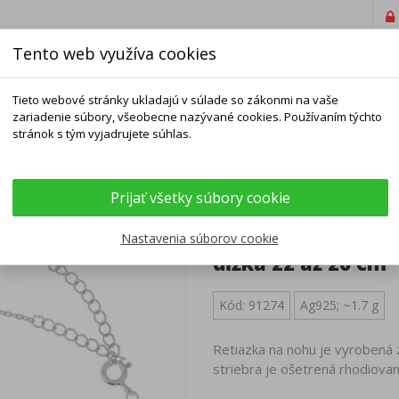
Tento web využíva cookies
Tieto webové stránky ukladajú v súlade so zákonmi na vaše
zariadenie súbory, všeobecne nazývané cookies. Používaním týchto
stránok s tým vyjadrujete súhlas.
ELNÍKY
NÁRAMKY
RETIAZKY
DOPLNKY
Prijať všetky súbory cookie
a nohu - srdiečko, kruh, dĺžka 22 až 26 cm
Strieborný náramo
Nastavenia súborov cookie
dĺžka 22 až 26 cm
Kód: 91274
Ag925; ~1.7 g
Retiazka na nohu je vyrobená 
striebra je ošetrená rhodiovan