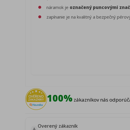
náramok je
označený puncovými zna
zapínanie je na kvalitný a bezpečný pérov
100%
zákazníkov nás odporúča
Overený zákazník
👤