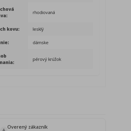
rchová
rhodiovaná
ava:
ch kovu:
lesklý
nie:
dámske
sob
pérový krúžok
nania:
Overený zákazník
👤