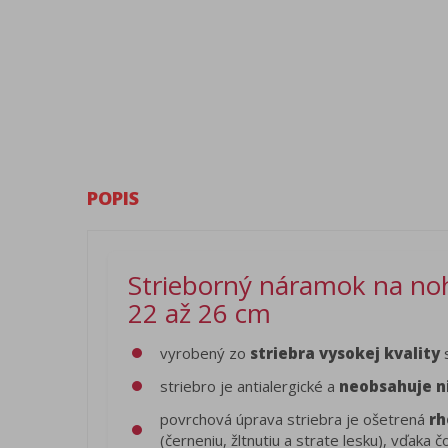
POPIS
Strieborný náramok na nohu
22 až 26 cm
vyrobený zo
striebra vysokej kvality
s
striebro je antialergické a
neobsahuje n
povrchová úprava striebra je ošetrená
rh
(černeniu, žltnutiu a strate lesku), vďak