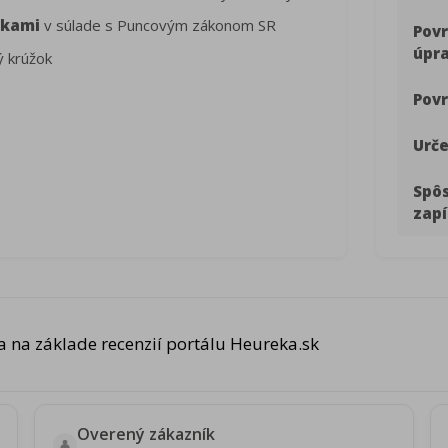
čkami
v súlade s Puncovým zákonom SR
Pov
úpr
ý krúžok
Povr
Urče
Spô
zapí
 na základe recenzií portálu Heureka.sk
Overený zákazník
👤