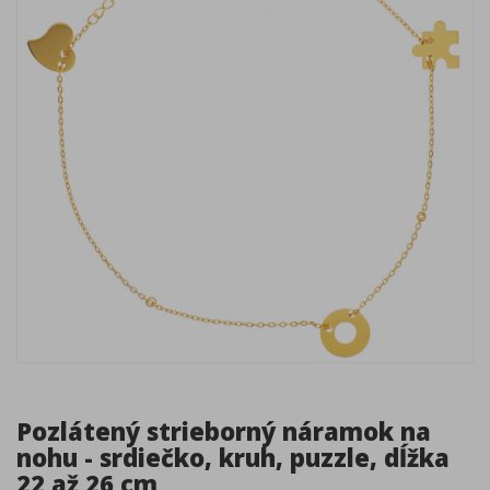
Pozlátený strieborný náramok na
nohu - srdiečko, kruh, puzzle, dĺžka
22 až 26 cm