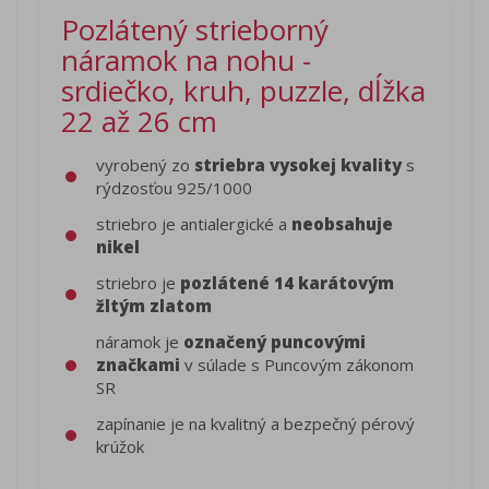
Pozlátený strieborný
náramok na nohu -
srdiečko, kruh, puzzle, dĺžka
22 až 26 cm
vyrobený zo
striebra vysokej kvality
s
rýdzosťou 925/1000
striebro je antialergické a
neobsahuje
nikel
striebro je
pozlátené 14 karátovým
žltým zlatom
náramok je
označený puncovými
značkami
v súlade s Puncovým zákonom
SR
zapínanie je na kvalitný a bezpečný pérový
krúžok