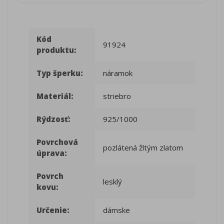
Kód
91924
produktu:
Typ šperku:
náramok
Materiál:
striebro
Rýdzosť:
925/1000
Povrchová
pozlátená žltým zlatom
úprava:
Povrch
lesklý
kovu:
Určenie:
dámske