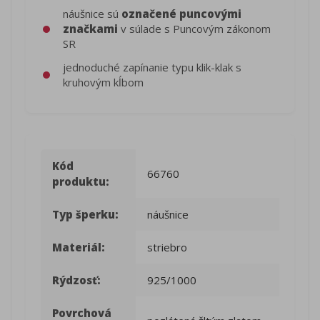
náušnice sú
označené puncovými
značkami
v súlade s Puncovým zákonom
SR
jednoduché zapínanie typu klik-klak s
kruhovým kĺbom
Kód
66760
produktu:
Typ šperku:
náušnice
Materiál:
striebro
Rýdzosť:
925/1000
Povrchová