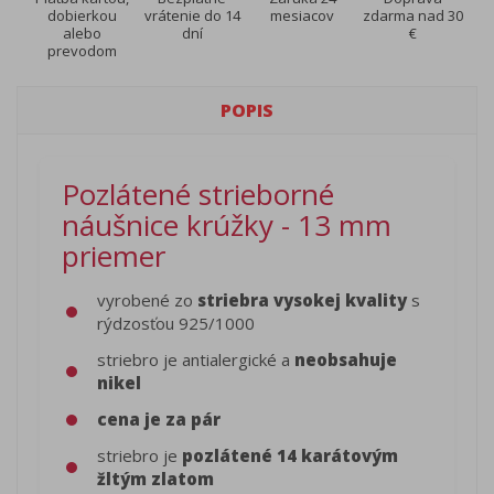
dobierkou
vrátenie do 14
mesiacov
zdarma nad 30
alebo
dní
€
prevodom
POPIS
Pozlátené strieborné
náušnice krúžky - 13 mm
priemer
vyrobené zo
striebra vysokej kvality
s
rýdzosťou 925/1000
striebro je antialergické a
neobsahuje
nikel
cena je za pár
striebro je
pozlátené 14 karátovým
žltým zlatom