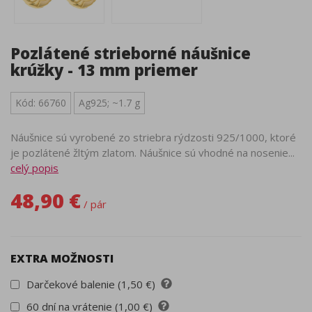
Pozlátené strieborné náušnice
krúžky - 13 mm priemer
Kód: 66760
Ag925; ~1.7 g
Náušnice sú vyrobené zo striebra rýdzosti 925/1000, ktoré
je pozlátené žltým zlatom. Náušnice sú vhodné na nosenie...
celý popis
48,90 €
/ pár
EXTRA MOŽNOSTI
Darčekové balenie (1,50 €)
60 dní na vrátenie (1,00 €)