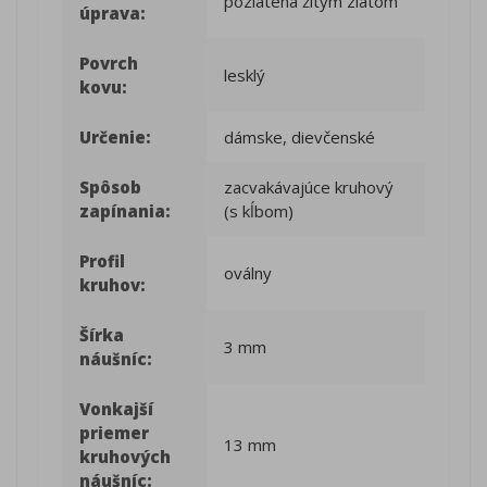
pozlátená žltým zlatom
úprava:
Povrch
lesklý
kovu:
Určenie:
dámske, dievčenské
Spôsob
zacvakávajúce kruhový
zapínania:
(s kĺbom)
Profil
oválny
kruhov:
Šírka
3 mm
náušníc:
Vonkajší
priemer
13 mm
kruhových
náušníc: