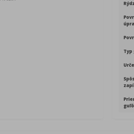
Rýdz
Pov
úpr
Povr
Typ 
Urče
Spô
zapí
Pri
guľô