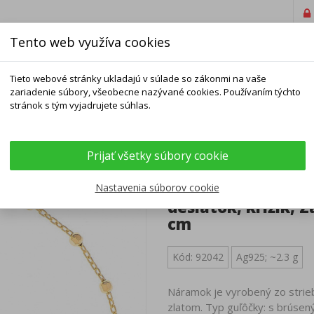
Tento web využíva cookies
Tieto webové stránky ukladajú v súlade so zákonmi na vaše
zariadenie súbory, všeobecne nazývané cookies. Používaním týchto
stránok s tým vyjadrujete súhlas.
ELNÍKY
NÁRAMKY
RETIAZKY
DOPLNKY
Prijať všetky súbory cookie
 náramok ruženec - 1 desiatok, krížik, Zázračná medaila, dĺžka 17
Pozlátený striebo
Nastavenia súborov cookie
desiatok, krížik, 
cm
Kód: 92042
Ag925; ~2.3 g
Náramok je vyrobený zo strieb
zlatom. Typ guľôčky: s brúsen