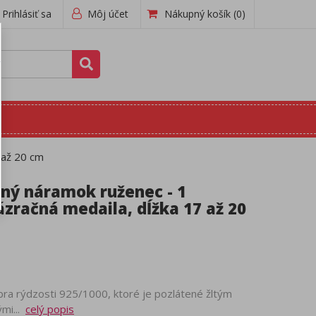
Prihlásiť sa
Môj účet
Nákupný košík
(0)
 až 20 cm
rný náramok ruženec - 1
Zázračná medaila, dĺžka 17 až 20
ra rýdzosti 925/1000, ktoré je pozlátené žltým
ými...
celý popis