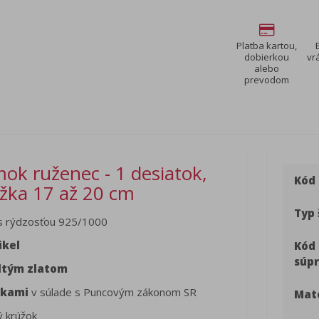
Platba kartou,
dobierkou
vr
alebo
prevodom
ok ruženec - 1 desiatok,
Kód
ĺžka 17 až 20 cm
Typ 
 rýdzosťou 925/1000
ikel
Kód
súpr
ltým zlatom
čkami
v súlade s Puncovým zákonom SR
Mate
ý krúžok