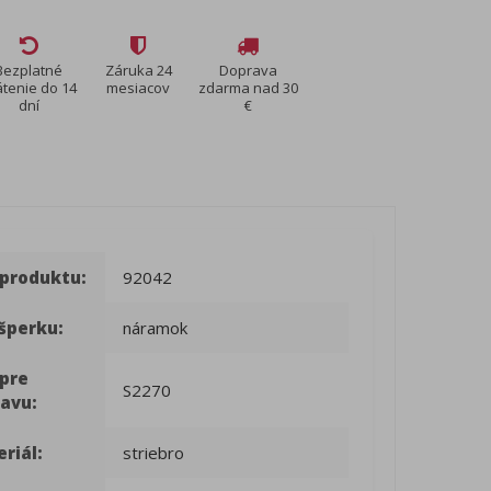
Bezplatné
Záruka 24
Doprava
átenie do 14
mesiacov
zdarma nad 30
dní
€
 produktu:
92042
šperku:
náramok
 pre
S2270
avu:
riál:
striebro