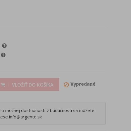
Vypredané
VLOŽIŤ DO KOŠÍKA
block
eho možnej dostupnosti v budúcnosti sa môžete
rese info@argento.sk