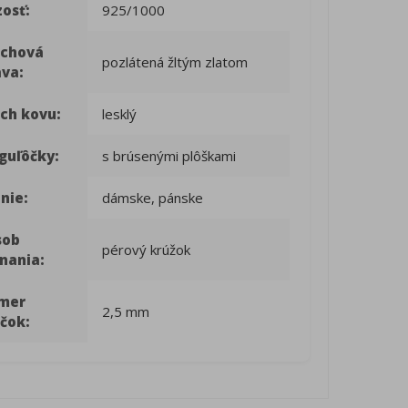
osť:
925/1000
rchová
pozlátená žltým zlatom
ava:
ch kovu:
lesklý
guľôčky:
s brúsenými plôškami
nie:
dámske, pánske
sob
pérový krúžok
nania:
emer
2,5 mm
čok: