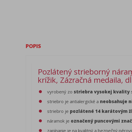
POPIS
Pozlátený strieborný náram
krížik, Zázračná medaila, d
vyrobený zo
striebra vysokej kvality
s
striebro je antialergické a
neobsahuje n
striebro je
pozlátené 14 karátovým ž
náramok je
označený puncovými zna
zapínanie je na kvalitný a bezpečný pérov