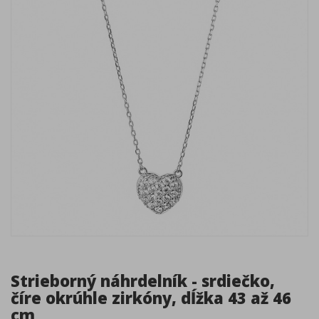
Strieborný náhrdelník - srdiečko,
číre okrúhle zirkóny, dĺžka 43 až 46
cm