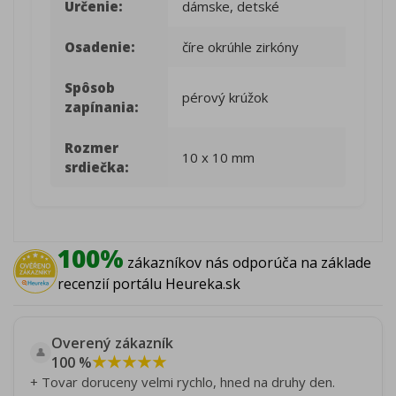
Určenie:
dámske, detské
Osadenie:
číre okrúhle zirkóny
Spôsob
pérový krúžok
zapínania:
Rozmer
10 x 10 mm
srdiečka:
100%
zákazníkov nás odporúča na základe
recenzií portálu Heureka.sk
Overený zákazník
👤
★★★★★
100 %
+ Tovar doruceny velmi rychlo, hned na druhy den.