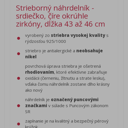
Strieborný náhrdelník -
srdiečko, číre okrúhle
zirkóny, dĺžka 43 až 46 cm
vyrobený zo
striebra vysokej kvality
s
rýdzosťou 925/1000
striebro je antialergické a
neobsahuje
nikel
povrchová úprava striebra je ošetrená
rhodiovaním
, ktoré efektívne zabraňuje
oxidácii (černeniu, žltnutiu a strate lesku),
vďaka čomu náhrdelník zostane dlho krásny
ako nový
náhrdelník je
označený puncovými
značkami
v súlade s Puncovým zákonom
SR
zapínanie je na kvalitný a bezpečný pérový
krúžok