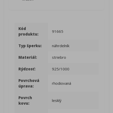
Kód
91665
produktu:
Typ šperku:
náhrdelník
Materiál:
striebro
Rýdzosť:
925/1000
Povrchová
rhodiovaná
úprava:
Povrch
lesklý
kovu: