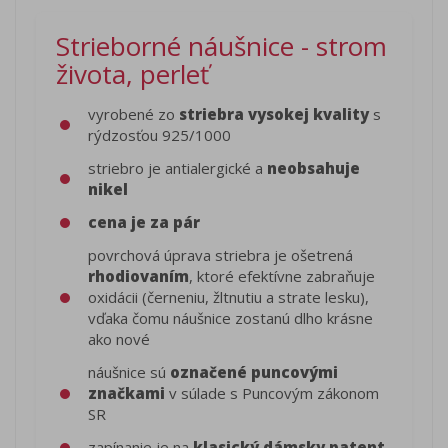
Strieborné náušnice - strom
života, perleť
vyrobené zo
striebra vysokej kvality
s
rýdzosťou 925/1000
striebro je antialergické a
neobsahuje
nikel
cena je za pár
povrchová úprava striebra je ošetrená
rhodiovaním
, ktoré efektívne zabraňuje
oxidácii (černeniu, žltnutiu a strate lesku),
vďaka čomu náušnice zostanú dlho krásne
ako nové
náušnice sú
označené puncovými
značkami
v súlade s Puncovým zákonom
SR
zapínanie je na
klasický dámsky patent