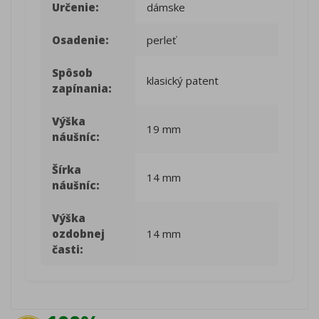
Určenie:
dámske
Osadenie:
perleť
Spôsob
klasický patent
zapínania:
Výška
19 mm
náušníc:
Šírka
14 mm
náušníc:
Výška
ozdobnej
14 mm
časti: