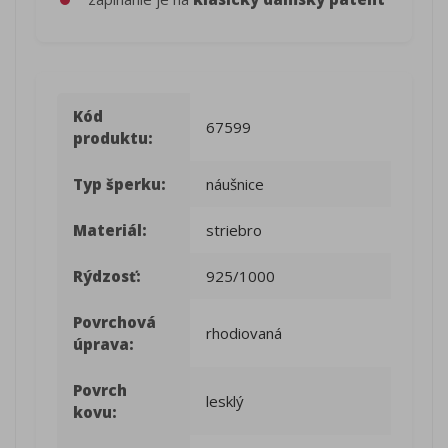
Kód
67599
produktu:
Typ šperku:
náušnice
Materiál:
striebro
Rýdzosť:
925/1000
Povrchová
rhodiovaná
úprava:
Povrch
lesklý
kovu: