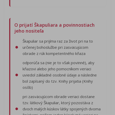
O prijatí Škapuliara a povinnostiach
jeho nositeľa
Škapuliar sa prijíma raz za život pri na to
určenej bohoslužbe pri zasväcujúcom
obrade z rúk kompetentného kňaza
odporúča sa (nie je to však povinné), aby
kňazovi alebo jeho pomocníkom veriaci
uviedol základné osobné údaje a následne
bol zapísaný do tzv. Knihy prijatia (Knihy
osôb)
pri zasväcujúcom obrade veriaci dostane
tzv. látkový Škapuliar, ktorý pozostáva z
dvoch malých kúskov látky spojených dvoma