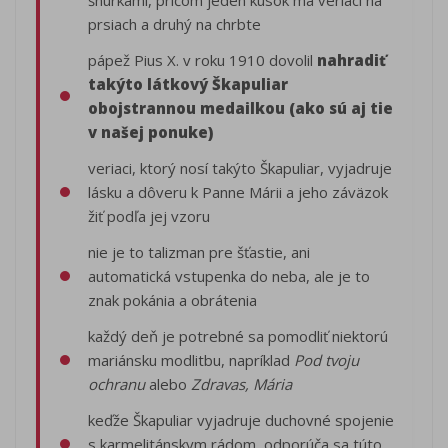
šnúrkami, pričom jeden kúsok má veriaci na
prsiach a druhý na chrbte
pápež Pius X. v roku 1910 dovolil
nahradiť
takýto látkový Škapuliar
obojstrannou medailkou (ako sú aj tie
v našej ponuke)
veriaci, ktorý nosí takýto Škapuliar, vyjadruje
lásku a dôveru k Panne Márii a jeho záväzok
žiť podľa jej vzoru
nie je to talizman pre šťastie, ani
automatická vstupenka do neba, ale je to
znak pokánia a obrátenia
každý deň je potrebné sa pomodliť niektorú
mariánsku modlitbu, napríklad
Pod tvoju
ochranu
alebo
Zdravas, Mária
keďže Škapuliar vyjadruje duchovné spojenie
s karmelitánskym rádom, odporúča sa túto