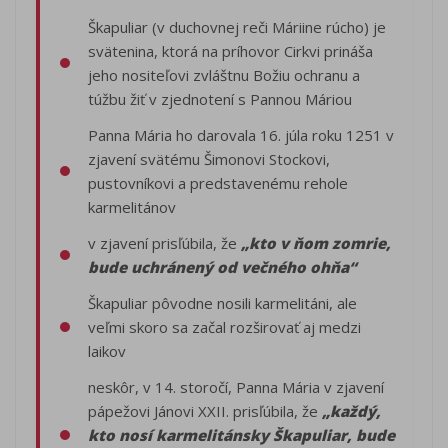
Škapuliar (v duchovnej reči Máriine rúcho) je
svätenina, ktorá na príhovor Cirkvi prináša
jeho nositeľovi zvláštnu Božiu ochranu a
túžbu žiť v zjednotení s Pannou Máriou
Panna Mária ho darovala 16. júla roku 1251 v
zjavení svätému Šimonovi Stockovi,
pustovníkovi a predstavenému rehole
karmelitánov
v zjavení prisľúbila, že
„kto v ňom zomrie,
bude uchránený od večného ohňa“
Škapuliar pôvodne nosili karmelitáni, ale
veľmi skoro sa začal rozširovať aj medzi
laikov
neskôr, v 14. storočí, Panna Mária v zjavení
pápežovi Jánovi XXII. prisľúbila, že
„každý,
kto nosí karmelitánsky Škapuliar, bude