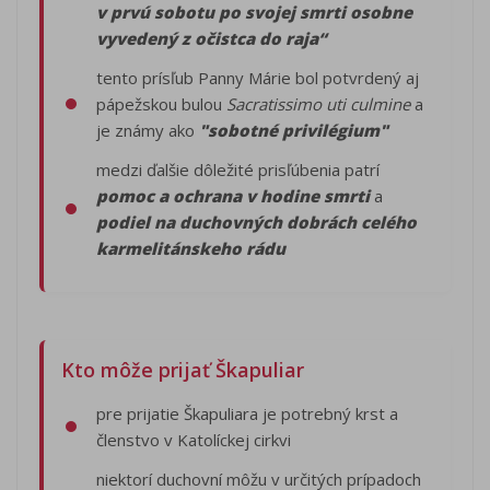
v prvú sobotu po svojej smrti osobne
vyvedený z očistca do raja“
tento prísľub Panny Márie bol potvrdený aj
pápežskou bulou
Sacratissimo uti culmine
a
je známy ako
"sobotné privilégium"
medzi ďalšie dôležité prisľúbenia patrí
pomoc a ochrana v hodine smrti
a
podiel na duchovných dobrách celého
karmelitánskeho rádu
Kto môže prijať Škapuliar
pre prijatie Škapuliara je potrebný krst a
členstvo v Katolíckej cirkvi
niektorí duchovní môžu v určitých prípadoch