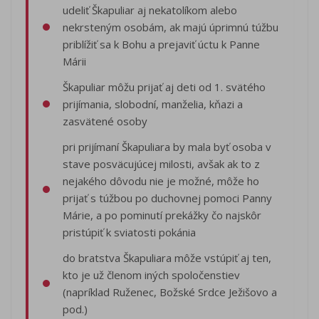
udeliť Škapuliar aj nekatolíkom alebo
nekrsteným osobám, ak majú úprimnú túžbu
priblížiť sa k Bohu a prejaviť úctu k Panne
Márii
Škapuliar môžu prijať aj deti od 1. svätého
prijímania, slobodní, manželia, kňazi a
zasvätené osoby
pri prijímaní Škapuliara by mala byť osoba v
stave posväcujúcej milosti, avšak ak to z
nejakého dôvodu nie je možné, môže ho
prijať s túžbou po duchovnej pomoci Panny
Márie, a po pominutí prekážky čo najskôr
pristúpiť k sviatosti pokánia
do bratstva Škapuliara môže vstúpiť aj ten,
kto je už členom iných spoločenstiev
(napríklad Ruženec, Božské Srdce Ježišovo a
pod.)