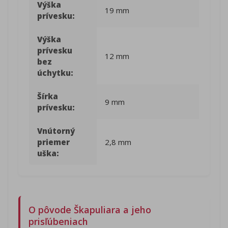
Výška
19 mm
prívesku:
Výška
prívesku
12 mm
bez
úchytku:
Šírka
9 mm
prívesku:
Vnútorný
priemer
2,8 mm
uška:
O pôvode Škapuliara a jeho
prisľúbeniach