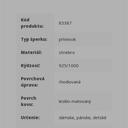
Kód
85387
produktu:
Typ šperku:
prívesok
Materiál:
striebro
Rýdzosť:
925/1000
Povrchová
rhodiovaná
úprava:
Povrch
lesklo-matovaný
kovu:
Určenie:
dámske, pánske, detské