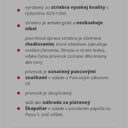
vyrobený zo
striebra vysokej kvality
s
rýdzosťou 925/1000
striebro je antialergické a
neobsahuje
nikel
povrchová úprava striebra je ošetrená
rhodiovaním
, ktoré efektívne zabraňuje
oxidácii (černeniu, žltnutiu a strate lesku),
vďaka čomu prívesok zostane dlho krásny
ako nový
prívesok je
označený puncovými
značkami
v súlade s Puncovým zákonom
SR
prívesok je obojstranný
slúži ako
náhrada za plátenný
Škapuliar
v súlade s povolením pápeža sv.
Piusa X. (viď. nižšie)